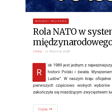
WOJSKO I MILITARIA
Rola NATO w syste
międzynarodowego 
1rblog
11 Stycznia 2018
ok 1989 jest jednym z najważniejsz
R
historii Polski i świata. Wyrażen
Ludów”. W naszym kraju oficjalnie
pierwszych częściowo wolnych wyborów d
zakończyła się miażdżącym zwycięstwem lu
Czytaj