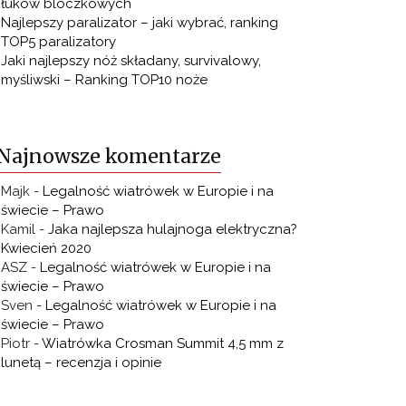
łuków bloczkowych
Najlepszy paralizator – jaki wybrać, ranking
TOP5 paralizatory
Jaki najlepszy nóż składany, survivalowy,
myśliwski – Ranking TOP10 noże
Najnowsze komentarze
Majk
-
Legalność wiatrówek w Europie i na
świecie – Prawo
Kamil
-
Jaka najlepsza hulajnoga elektryczna?
Kwiecień 2020
ASZ
-
Legalność wiatrówek w Europie i na
świecie – Prawo
Sven
-
Legalność wiatrówek w Europie i na
świecie – Prawo
Piotr
-
Wiatrówka Crosman Summit 4,5 mm z
lunetą – recenzja i opinie