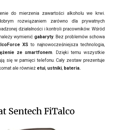
nie do mierzenia zawartości alkoholu we krwi.
obrym rozwiązaniem zarówno dla prywatnych
adzonej działalności i kontroli pracowników. Wśród
 należy wymienić
gabaryty
. Bez problemów schowa
lcoForce XS
to najnowocześniejsza technologia,
zężenie ze smartfonem
. Dzięki temu wszystkie
ują się w pamięci telefonu. Cały zestaw prezentuje
alkomat ale również
etui
,
ustniki
,
bateria.
t Sentech FiTalco