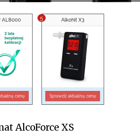
er AL8000
Alkohit X3
ktualną cenę
Sprawdź aktualną cenę
at AlcoForce XS