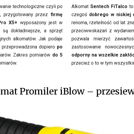
wanie technologiczne czyli po
Alkomat
Sentech FiTalco
to
o, przygotowany przez
firmę
czegoś
dobrego w niskiej 
Pro X5+
wyposażony jest w
renoma, rzetelność od lat zn
 są dokładniejsze, a sprzęt
przeciwwskazań z wydaniem
yjnych alkomatów. Jak podaje
pozwala mierzyć zawarto
tać przeprowadzona dopiero
po
zastosowanie nowoczesnych
iarów. Zakres pomiarów
do 5
odporny na wszelkie zakłó
omiarów.
przecież o to w tym wszystkim
mat Promiler iBlow – przesi