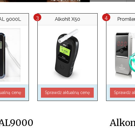
 AL 9000L
Alkohit X50
Promil
ualną cenę
Sprawdź aktualną cenę
Sprawdź a
 AL9000
Alkom