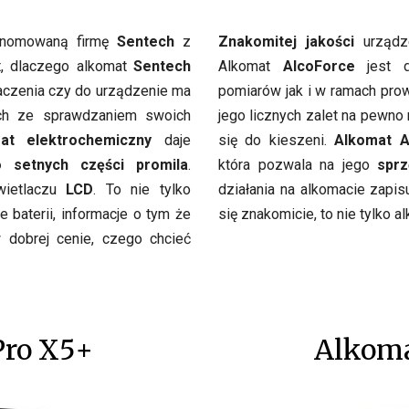
enomowaną firmę
Sentech
z
Znakomitej jakości
urządze
ęt, dlaczego alkomat
Sentech
Alkomat
AlcoForce
jest d
aczenia czy do urządzenie ma
pomiarów jak i w ramach prow
ch ze sprawdzaniem swoich
jego licznych zalet na pewno
at elektrochemiczny
daje
się do kieszeni.
Alkomat A
 setnych części promila
.
która pozwala na jego
spr
wietlaczu
LCD
. To nie tylko
działania na alkomacie zapis
e baterii, informacje o tym że
się znakomicie, to nie tylko 
 dobrej cenie, czego chcieć
Pro X5+
Alkoma