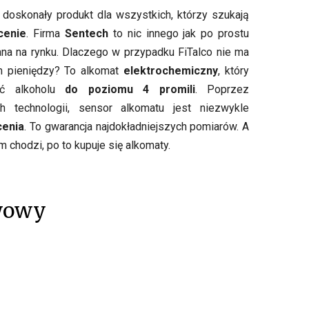
 doskonały produkt dla wszystkich, którzy szukają
cenie
. Firma
Sentech
to nic innego jak po prostu
ana na rynku. Dlaczego w przypadku FiTalco nie ma
 pieniędzy? To alkomat
elektrochemiczny
, który
ść alkoholu
do poziomu 4 promili
. Poprzez
 technologii, sensor alkomatu jest niezwykle
cenia
. To gwarancja najdokładniejszych pomiarów. A
 chodzi, po to kupuje się alkomaty.
ewowy