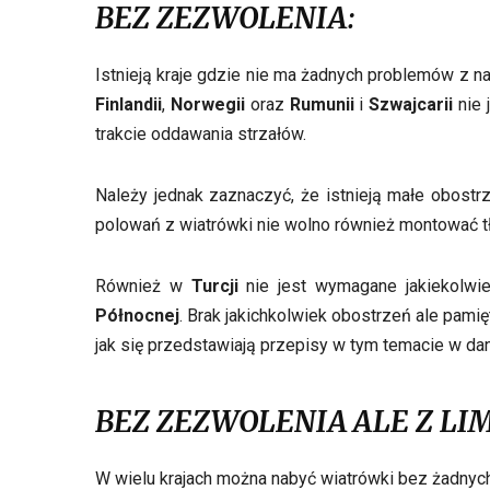
BEZ ZEZWOLENIA:
Istnieją kraje gdzie nie ma żadnych problemów z na
Finlandii
,
Norwegii
oraz
Rumunii
i
Szwajcarii
nie 
trakcie oddawania strzałów.
Należy jednak zaznaczyć, że istnieją małe obost
polowań z wiatrówki nie wolno również montować t
Również w
Turcji
nie jest wymagane jakiekolwi
Północnej
. Brak jakichkolwiek obostrzeń ale pam
jak się przedstawiają przepisy w tym temacie w da
BEZ ZEZWOLENIA ALE Z LI
W wielu krajach można nabyć wiatrówki bez żadnych