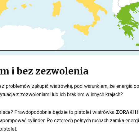
m i bez zezwolenia
ez problemów zakupić wiatrówkę, pod warunkiem, że energia poc
sytuacja z zezwoleniami lub ich brakiem w innych krajach?
Polsce? Prawdopodobnie będzie to pistolet wiatrówka
ZORAKI H
y napompować cylinder. Po czterech pełnych ruchach zamka ene
istolet: