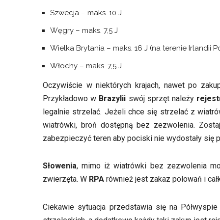
Szwecja – maks. 10 J
Węgry – maks. 7,5 J
Wielka Brytania – maks. 16 J (na terenie Irlandii
Włochy – maks. 7,5 J
Oczywiście w niektórych krajach, nawet po zaku
Przykładowo w
Brazylii
swój sprzęt należy
rejes
legalnie strzelać. Jeżeli chce się strzelać z wiatr
wiatrówki, broń dostępną bez zezwolenia. Zostaj
zabezpieczyć teren aby pociski nie wydostały się p
Słowenia
, mimo iż wiatrówki bez zezwolenia m
zwierzęta. W
RPA
również jest zakaz polowań i ca
Ciekawie sytuacja przedstawia się na Półwyspie