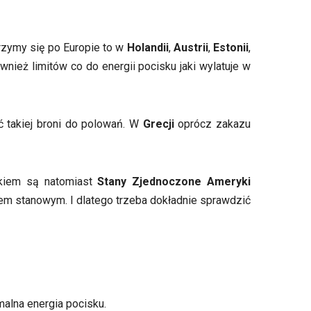
jrzymy się po Europie to w
Holandii
,
Austrii
,
Estonii
,
nież limitów co do energii pocisku jaki wylatuje w
takiej broni do polowań. W
Grecji
oprócz zakazu
dkiem są natomiast
Stany Zjednoczone Ameryki
em stanowym. I dlatego trzeba dokładnie sprawdzić
malna energia pocisku.