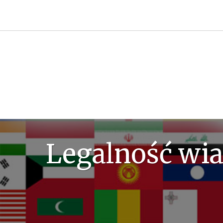
Przejdź
do
treści
Legalność wia