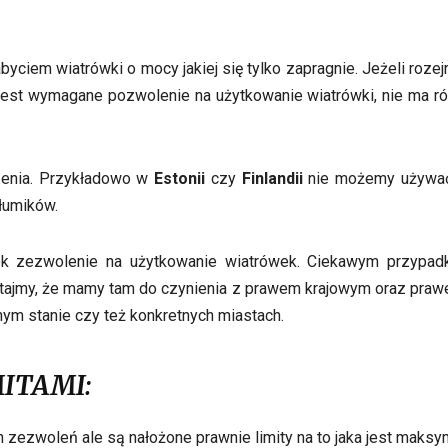
byciem wiatrówki o mocy jakiej się tylko zapragnie. Jeżeli roze
jest wymagane pozwolenie na użytkowanie wiatrówki, nie ma rów
rzenia. Przykładowo w
Estonii
czy
Finlandii
nie możemy używać 
łumików.
ek zezwolenie na użytkowanie wiatrówek. Ciekawym przypa
iętajmy, że mamy tam do czynienia z prawem krajowym oraz praw
nym stanie czy też konkretnych miastach.
MITAMI:
 zezwoleń ale są nałożone prawnie limity na to jaka jest maksy