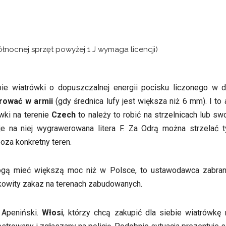
 Północnej sprzęt powyżej 1 J wymaga licencji)
pie wiatrówki o dopuszczalnej energii pocisku liczonego w d
trować w armii
(gdy średnica lufy jest większa niż 6 mm). I t
ówki na terenie
Czech
to należy to robić na strzelnicach lub s
e na niej wygrawerowana litera F. Za Odrą można strzelać tyl
oza konkretny teren.
ogą mieć większą moc niż w Polsce, to ustawodawca zabran
łkowity zakaz na terenach zabudowanych.
 Apeniński.
Włosi
, którzy chcą zakupić dla siebie wiatrówkę