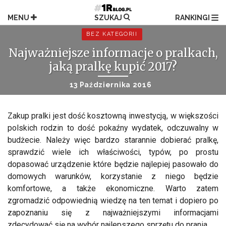
Przejdź
do
MENU
SZUKAJ
RANKINGI
treści
BEZ KATEGORII
Najważniejsze informacje o pralkach,
jaką pralkę kupić 2017?
13 Października 2016
Zakup pralki jest dość kosztowną inwestycją, w większości
polskich rodzin to dość pokaźny wydatek, odczuwalny w
budżecie. Należy więc bardzo starannie dobierać pralkę,
sprawdzić wiele ich właściwości, typów, po prostu
dopasować urządzenie które będzie najlepiej pasowało do
domowych warunków, korzystanie z niego będzie
komfortowe, a także ekonomiczne. Warto zatem
zgromadzić odpowiednią wiedzę na ten temat i dopiero po
zapoznaniu się z najważniejszymi informacjami
zdecydować się na wybór najlepszego sprzętu do prania.