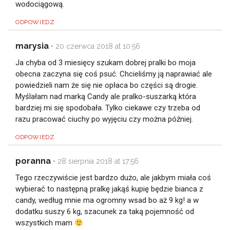
wodociągową.
ODPOWIEDZ
marysia
•
20 czerwca 2018 at 10:56
Ja chyba od 3 miesięcy szukam dobrej pralki bo moja
obecna zaczyna się coś psuć. Chcieliśmy ją naprawiać ale
powiedzieli nam że się nie opłaca bo części są drogie.
Myślałam nad marką Candy ale pralko-suszarką która
bardziej mi się spodobała. Tylko ciekawe czy trzeba od
razu pracować ciuchy po wyjęciu czy można później.
ODPOWIEDZ
poranna
•
28 sierpnia 2018 at 17:56
Tego rzeczywiście jest bardzo dużo, ale jakbym miała coś
wybierać to następną pralkę jakąś kupię będzie bianca z
candy, według mnie ma ogromny wsad bo aż 9 kg! a w
dodatku suszy 6 kg, szacunek za taką pojemność od
wszystkich mam