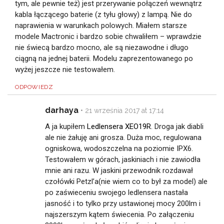
tym, ale pewnie też) jest przerywanie połączeń wewnątrz
kabla łączącego baterie (z tyłu głowy) z lampą. Nie do
naprawienia w warunkach polowych. Miałem starsze
modele Mactronic i bardzo sobie chwaliłem – wprawdzie
nie świecą bardzo mocno, ale są niezawodne i długo
ciągną na jednej baterii. Modelu zaprezentowanego po
wyżej jeszcze nie testowałem.
ODPOWIEDZ
darhaya
•
21 września 2017 at 17:14
A ja kupiłem
Ledlensera XEO19R
. Droga jak diabli
ale nie żałuję ani grosza. Duża moc, regulowana
ogniskowa, wodoszczelna na poziomie IPX6.
Testowałem w górach, jaskiniach i nie zawiodła
mnie ani razu. W jaskini przewodnik rozdawał
czołówki Petzl’a(nie wiem co to był za model) ale
po zaświeceniu swojego ledlensera nastała
jasność i to tylko przy ustawionej mocy 200lm i
najszerszym kątem świecenia. Po załączeniu