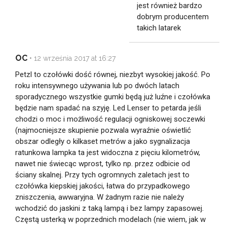
jest również bardzo
dobrym producentem
takich latarek
OC
•
12 września 2017 at 16:27
Petzl to czołówki dość równej, niezbyt wysokiej jakość. Po
roku intensywnego używania lub po dwóch latach
sporadycznego wszystkie gumki będą już luźne i czołówka
będzie nam spadać na szyję. Led Lenser to petarda jeśli
chodzi o moc i możliwość regulacji ogniskowej soczewki
(najmocniejsze skupienie pozwala wyraźnie oświetlić
obszar odległy o kilkaset metrów a jako sygnalizacja
ratunkowa lampka ta jest widoczna z pięciu kilometrów,
nawet nie świecąc wprost, tylko np. przez odbicie od
ściany skalnej. Przy tych ogromnych zaletach jest to
czołówka kiepskiej jakości, łatwa do przypadkowego
zniszczenia, awwaryjna. W żadnym razie nie należy
wchodzić do jaskini z taką lampą i bez lampy zapasowej.
Częstą usterką w poprzednich modelach (nie wiem, jak w