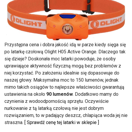
Przystępna cena i dobra jakość idą w parze kiedy sięga się
po latarkę czołową Olight H05 Active Orange. Dlaczego tak
się dzieje? Doskonała moc latarki powoduje, że osoby
uprawiające aktywność fizyczną mogą bez problemów z
niej korzystać. Po założeniu idealnie się dopasowuje do
naszej głowy. Maksymalna moc to 150 lumenów, jednak
mimo takich osiągów to najlepsze właściwości gwarantują
ustawienia na około
90 lumenów
. Dodatkowo mamy do
czynienia z wodoodpornością sprzętu. Oczywiście
nurkowanie z tą latarką czołową nie jest dobrym
rozwiązaniem, to w padający deszcz, chlapiąca woda jej nie
straszna.
[ Sprawdź cenę tej latarki w sklepie ]