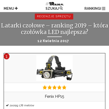
Przejdź
do
MENU
SZUKAJ
RANKINGI
treści
RECENZJE SPRZĘTU
Latarki czołowe – ranking 2019 – która
czołówka LED najlepsza?
12 Kwietnia 2017
Fenix HP15
zasięg 178 metrów