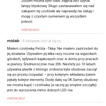
2000lm można było robić zdjęcia bez użycia
lampy błyskowej. Długo zastanawiałem się nad
zakupem tej czołówki ale naprawdę nie żałuję i
mogę z czystym sumieniem ją wszystkim
polecić.
ODPOWIEDZ
midab
•
6 listopada 2017 at 09:05
Miałem czołówkę Petzla -Tikkę. Nie miałem zastrzeżeń do
jej działania. Używałem jej kilka razy rocznie na wyjazdach
górskich, spływach kajakowych oraz w domu przy pracach
w piwnicy. Średniorocznie max 20h. Niestety po 10 latach
używania plastik z którego zrobiona była obudowa zaczął
się po prostu rozpadać – przy kolejnym wkładaniu baterii
pękały kolejne elementy. Diody dalej są OK.Samej obudowy
nie można kupić i czołówka (a raczej jej smętne szczątki)
jest do wyrzucenia mimo dobrych LED-ów.
ODPOWIEDZ