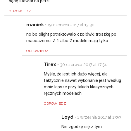
będę stawiał na petzl.
ODPOWIEDZ
maniek
•
19 czerwca 2017 at 13:30
no bo olight potraktowało czołówki troszkę po
macoszemu. Z 1 albo 2 modele mają tylko
ODPOWIEDZ
Tirex
•
30 czerwca 2017 at 17:54
Myślę, że jest ich dużo więcej, ale
faktycznie nawet wykonanie jest według
mnie lepsze przy takich klasycznych
ręcznych modelach
ODPOWIEDZ
Loyd
•
1 września 2017 at 17:53
Nie zgodzę się z tym.