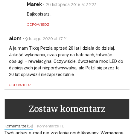
Marek
•
26 listopada 2018 at 22:22
Bajkopisarz..
ODPOWIEDZ
alom
•
9 lutego 2020 at 17:21
A ja mam Tikkę Petzla sprzed 20 lat i działa do dzisiaj.
Jakość wykonania, czas pracy na bateriach, łatwość
obsługi – rewelacyjna. Oczywiście, ówczesna moc LED do
dzisiejszych jest nieporównywalna, ale Petzl się przez te
20 lat sprawdził niezaprzeczalnie.
ODPOWIEDZ
Zostaw komentarz
Komentarze (14)
Komentarze FB
Twój adres e-mail nie zostanie opublikowany.
Wymagane