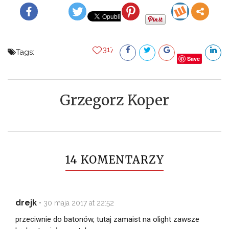
317
Tags:
Save
Grzegorz Koper
14 KOMENTARZY
drejk
•
30 maja 2017 at 22:52
przeciwnie do batonów, tutaj zamaist na olight zawsze