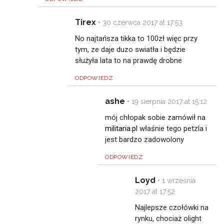
Tirex
•
30 czerwca 2017 at 17:53
No najtańsza tikka to 100zł więc przy
tym, ze daje duzo swiatła i będzie
służyła lata to na prawdę drobne
ODPOWIEDZ
ashe
•
19 sierpnia 2017 at 15:12
mój chłopak sobie zamówił na
militaria.pl
właśnie tego petzla i
jest bardzo zadowolony
ODPOWIEDZ
Loyd
•
1 września
2017 at 17:52
Najlepsze czołówki na
rynku, chociaż olight