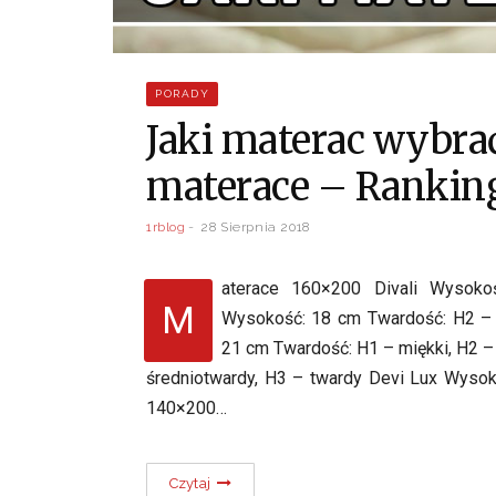
PORADY
Jaki materac wybrać
materace – Rankin
1rblog
28 Sierpnia 2018
aterace 160×200 Divali Wysoko
M
Wysokość: 18 cm Twardość: H2 – 
21 cm Twardość: H1 – miękki, H2 –
średniotwardy, H3 – twardy Devi Lux Wyso
140×200…
Czytaj