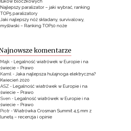
łuków bloczkowych
Najlepszy paralizator – jaki wybrać, ranking
TOP5 paralizatory
Jaki najlepszy nóż składany, survivalowy,
myśliwski – Ranking TOP10 noże
Najnowsze komentarze
Majk
-
Legalność wiatrówek w Europie i na
świecie – Prawo
Kamil
-
Jaka najlepsza hulajnoga elektryczna?
Kwiecień 2020
ASZ
-
Legalność wiatrówek w Europie i na
świecie – Prawo
Sven
-
Legalność wiatrówek w Europie i na
świecie – Prawo
Piotr
-
Wiatrówka Crosman Summit 4,5 mm z
lunetą – recenzja i opinie