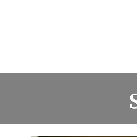
Przejdź
do
treści