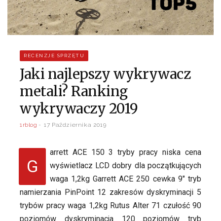
RECENZJE SPRZĘTU
Jaki najlepszy wykrywacz
metali? Ranking
wykrywaczy 2019
1rblog
17 Października 2019
arrett ACE 150 3 tryby pracy niska cena
G
wyświetlacz LCD dobry dla początkujących
waga 1,2kg Garrett ACE 250 cewka 9″ tryb
namierzania PinPoint 12 zakresów dyskryminacji 5
trybów pracy waga 1,2kg Rutus Alter 71 czułość 90
poziomów dyskryminacja 120 poziomów tryb