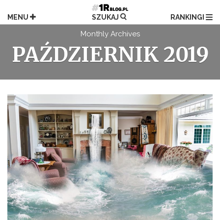
Przejdź
do
MENU
SZUKAJ
RANKINGI
treści
Monthly Archives
PAŹDZIERNIK 2019