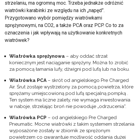
strzelaniu, ma ogromną moc. Trzeba jednakże odróżnić
wiatrówki karabinki ze względu na ich „napęd”.
Przygotowano wybór pomiędzy wiatrówkami
sprężynowymi, na CO2, a także PCA oraz PCP. Co to za
oznaczenia i jak wpływają na użytkowanie konkretnych
wiatrówek?
Wiatrówka sprężynowa
– aby oddać strzał
koniecznym jest naciąganie sprężyny. Można to zrobić
za pomocą łamania lufy, dźwigni pod lufą lub na boku.
Wiatrówka PCA
– skrót od angielskiego
Pre Charged
Air
. Śrut zostaje wystrzelony za pomocą powietrza, które
sprężamy umiejscowioną pod lufą specjalną pompką .
Ten system ma liczne zalety, nie wymaga inwestowania
w naboje, strzelając broń nie powoduje „odrzucenia”.
Wiatrówka PCP
– od angielskiego
Pre Charged
Pneumatic
. Mocne wiatrówki z takim systemem strzelania
wyposażone zostały w zbiornik ze sprężonym
powietrzem co gwarantuje możliwość oddania dużej