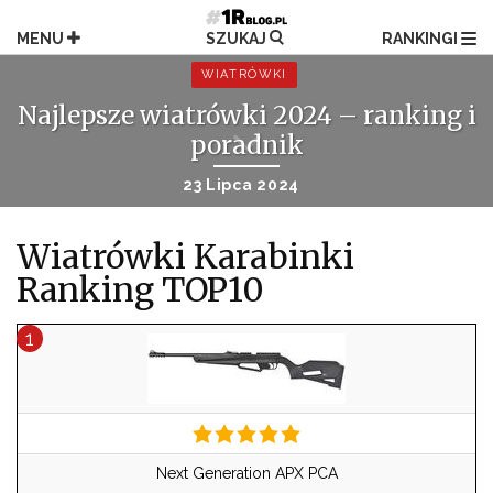
Przejdź
do
MENU
SZUKAJ
RANKINGI
treści
WIATRÓWKI
Najlepsze wiatrówki 2024 – ranking i
poradnik
23 Lipca 2024
Wiatrówki Karabinki
Ranking TOP10
Next Generation APX PCA