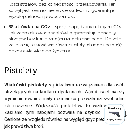
ilości strzałów bez konieczności przeładowania. Ten
sprzęt jest również niezwykle skuteczny, gwarantuje
wysoką celność i powtarzalność.
Wiatrówka na CO2
– sprzęt napędzany nabojami CO2.
Tak zaprojektowana wiatrówka gwarantuje ponad 50
strzałów bez konieczności uzupełniania naboi. Do zalet
zalicza się lekkość wiatrówki, niestety ich moc i celność
pozostawia wiele do życzenia.
Pistolety
Wiatrówki pistolety
są idealnym rozwiązaniem dla osób
strzelających na krótkich dystansach. Wśród zalet należy
wymienić również mały rozmiar co pozwala na swobodne
ich noszenie. Większość pistoletów to wiatrówki CO2.
Ranking
Zasilanie tymi nabojami pozwala na szybkie strzelanie.
Cenione ze względu również na wygląd gdyż prezentują się
pistoletów
jak prawdziwa broń.