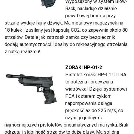
Wyposażony w system Blow-
Back, naśladuje działanie
prawdziwej broni, a przy
strzale wydaje fajny dźwięk. Ma metalowy magazynek na
18 kulek i zasilany jest kapsułą CO2, co zapewnia około 80
strzałów. Detale jak zatrzask zamka czy bezpiecznik
dodają autentyczności. Idealny do rekreacyjnego strzelania
z nutką realizmu!
ZORAKI HP-01-2
Pistolet Zoraki HP-01 ULTRA
to potężna i precyzyjna
wiatrówka! Dzięki systemowi
PCA i czterem cyklom
napompowania osiąga
prędkość aż do 225 m/s, co
czyni go jednym z
najmocniejszych pistoletów pneumatycznych na rynku. Brak
odrzutu i stabilność strzałów to duże plusy. Ma solidną