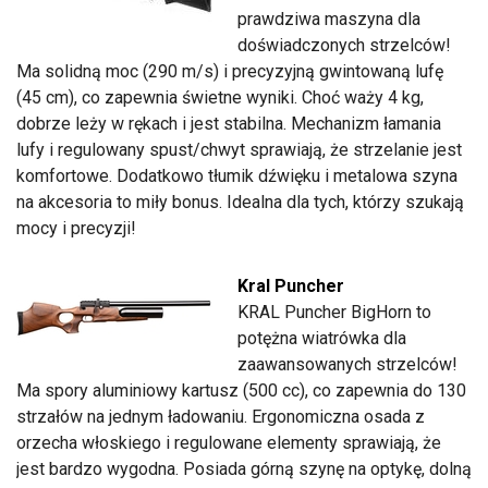
prawdziwa maszyna dla
doświadczonych strzelców!
Ma solidną moc (290 m/s) i precyzyjną gwintowaną lufę
(45 cm), co zapewnia świetne wyniki. Choć waży 4 kg,
dobrze leży w rękach i jest stabilna. Mechanizm łamania
lufy i regulowany spust/chwyt sprawiają, że strzelanie jest
komfortowe. Dodatkowo tłumik dźwięku i metalowa szyna
na akcesoria to miły bonus. Idealna dla tych, którzy szukają
mocy i precyzji!
Kral Puncher
KRAL Puncher BigHorn to
potężna wiatrówka dla
zaawansowanych strzelców!
Ma spory aluminiowy kartusz (500 cc), co zapewnia do 130
strzałów na jednym ładowaniu. Ergonomiczna osada z
orzecha włoskiego i regulowane elementy sprawiają, że
jest bardzo wygodna. Posiada górną szynę na optykę, dolną