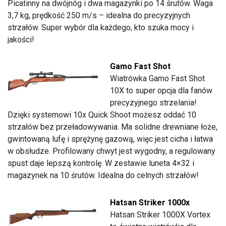
Picatinny na dwójnóg i dwa magazynki po 14 śrutów. Waga
3,7 kg, prędkość 250 m/s – idealna do precyzyjnych
strzałów. Super wybór dla każdego, kto szuka mocy i
jakości!
Gamo Fast Shot
Wiatrówka Gamo Fast Shot
10X to super opcja dla fanów
precyzyjnego strzelania!
Dzięki systemowi 10x Quick Shoot możesz oddać 10
strzałów bez przeładowywania. Ma solidne drewniane łoże,
gwintowaną lufę i sprężynę gazową, więc jest cicha i łatwa
w obsłudze. Profilowany chwyt jest wygodny, a regulowany
spust daje lepszą kontrolę. W zestawie luneta 4×32 i
magazynek na 10 śrutów. Idealna do celnych strzałów!
Hatsan Striker 1000x
Hatsan Striker 1000X Vortex