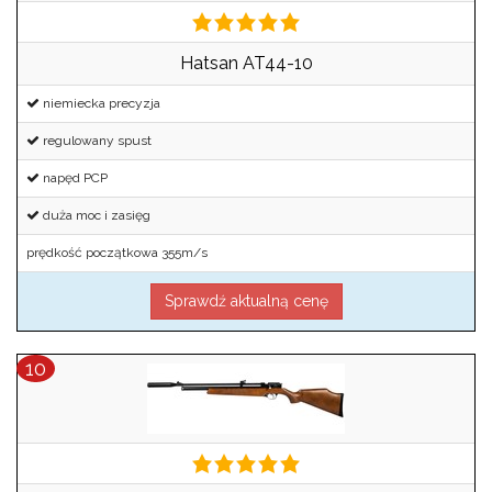
Hatsan AT44-10
niemiecka precyzja
regulowany spust
napęd PCP
duża moc i zasięg
prędkość początkowa 355m/s
Sprawdź aktualną cenę