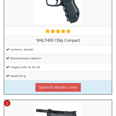
WALTHER CP99 Compact
ruchomy zamek
odwzorowany realizm
magazynek na 18 szt.
masa 710 g
Sprawdź aktualną cenę