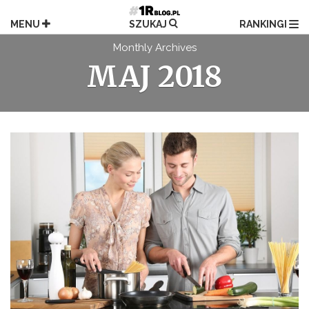
Przejdź
do
MENU
SZUKAJ
RANKINGI
treści
Monthly Archives
MAJ 2018