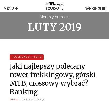
Przejdź
do
MENU
SZUKAJ
RANKINGI
treści
Monthly Archives
LUTY 2019
RECENZJE SPRZĘTU
Jaki najlepszy polecany
rower trekkingowy, górski
MTB, crossowy wybrać?
Ranking
1rblog
28 Lutego 2019