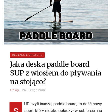
RECENZJE SPRZĘTU
Jaka deska paddle board
SUP z wiosłem do pływania
na stojąco?
1rblog
26 Lutego 2019
UP, czyli inaczej paddle board, to dość nowy
S
sport, który niejako połączył w sobie surfing