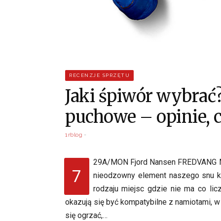
RECENZJE SPRZĘTU
Jaki śpiwór wybrać
puchowe – opinie, 
1rblog
29A/MON Fjord Nansen FREDVANG M
7
nieodzowny element naszego snu k
rodzaju miejsc gdzie nie ma co lic
okazują się być kompatybilne z namiotami, 
się ogrzać,…