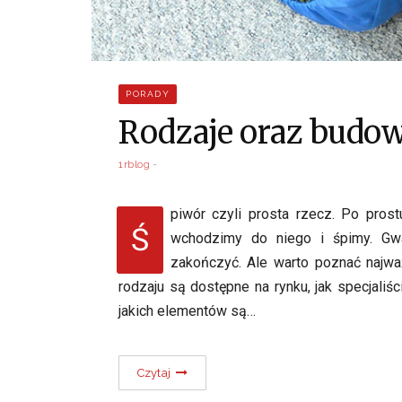
PORADY
Rodzaje oraz budo
1rblog
piwór czyli prosta rzecz. Po pros
Ś
wchodzimy do niego i śpimy. Gwa
zakończyć. Ale warto poznać najwa
rodzaju są dostępne na rynku, jak specjaliś
jakich elementów są…
Czytaj