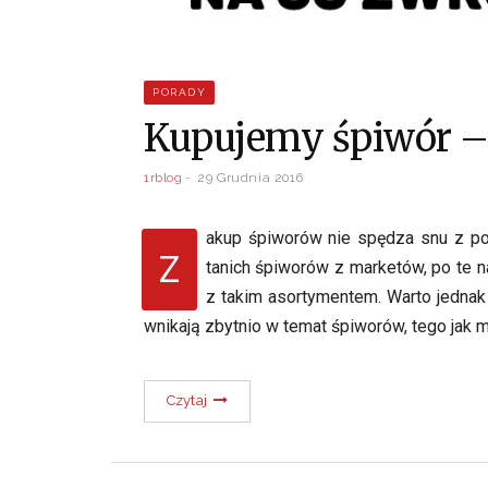
PORADY
Kupujemy śpiwór – 
1rblog
29 Grudnia 2016
akup śpiworów nie spędza snu z po
Z
tanich śpiworów z marketów, po te n
z takim asortymentem. Warto jednak 
wnikają zbytnio w temat śpiworów, tego jak 
Czytaj