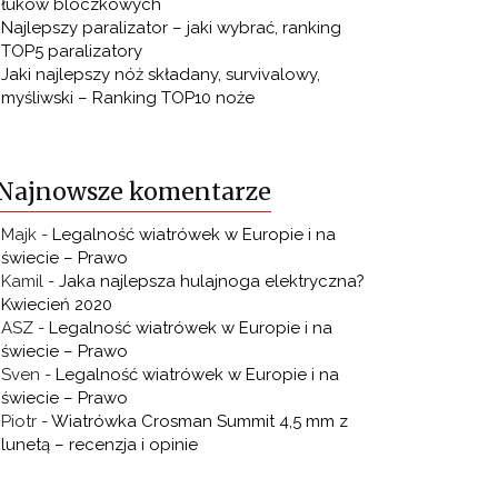
łuków bloczkowych
Najlepszy paralizator – jaki wybrać, ranking
TOP5 paralizatory
Jaki najlepszy nóż składany, survivalowy,
myśliwski – Ranking TOP10 noże
Najnowsze komentarze
Majk
-
Legalność wiatrówek w Europie i na
świecie – Prawo
Kamil
-
Jaka najlepsza hulajnoga elektryczna?
Kwiecień 2020
ASZ
-
Legalność wiatrówek w Europie i na
świecie – Prawo
Sven
-
Legalność wiatrówek w Europie i na
świecie – Prawo
Piotr
-
Wiatrówka Crosman Summit 4,5 mm z
lunetą – recenzja i opinie