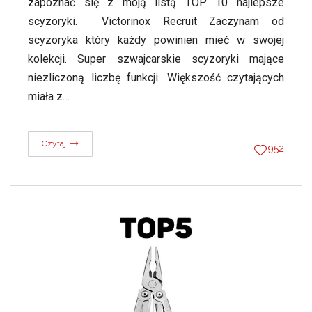
zapoznać się z moją listą TOP 10 najlepsze
scyzoryki. Victorinox Recruit Zaczynam od
scyzoryka który każdy powinien mieć w swojej
kolekcji. Super szwajcarskie scyzoryki mające
niezliczoną liczbę funkcji. Większość czytających
miała z…
Czytaj
952