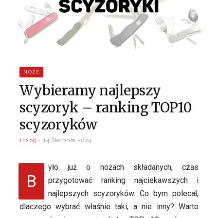
NOŻE
Wybieramy najlepszy
scyzoryk – ranking TOP10
scyzoryków
1rblog
14 Sierpnia 2024
yło już o nożach składanych, czas
B
przygotować ranking najciekawszych i
najlepszych scyzoryków. Co bym polecał,
dlaczego wybrać właśnie taki, a nie inny? Warto