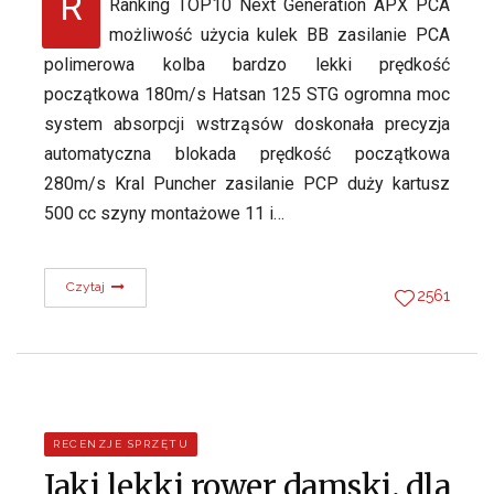
R
Ranking TOP10 Next Generation APX PCA
możliwość użycia kulek BB zasilanie PCA
polimerowa kolba bardzo lekki prędkość
początkowa 180m/s Hatsan 125 STG ogromna moc
system absorpcji wstrząsów doskonała precyzja
automatyczna blokada prędkość początkowa
280m/s Kral Puncher zasilanie PCP duży kartusz
500 cc szyny montażowe 11 i…
Czytaj
2561
RECENZJE SPRZĘTU
Jaki lekki rower damski, dla