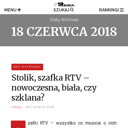
Przejdź
do
MENU
SZUKAJ
RANKINGI
treści
Daily Archives
18 CZERWCA 2018
BEZ KATEGORII
Stolik, szafka RTV –
nowoczesna, biała, czy
szklana?
1rblog
18 Czerwca 2018
zafki RTV – wszystko co musicie o nich