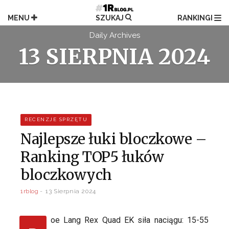
Przejdź
do
MENU
SZUKAJ
RANKINGI
treści
Daily Archives
13 SIERPNIA 2024
RECENZJE SPRZĘTU
Najlepsze łuki bloczkowe –
Ranking TOP5 łuków
bloczkowych
1rblog
13 Sierpnia 2024
oe Lang Rex Quad EK siła naciągu: 15-55