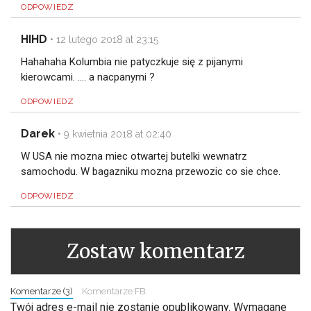
ODPOWIEDZ
HIHD
•
12 lutego 2018 at 23:15
Hahahaha Kolumbia nie patyczkuje się z pijanymi
kierowcami. …. a nacpanymi ?
ODPOWIEDZ
Darek
•
9 kwietnia 2018 at 02:40
W USA nie mozna miec otwartej butelki wewnatrz
samochodu. W bagazniku mozna przewozic co sie chce.
ODPOWIEDZ
Zostaw komentarz
Komentarze (3)
Komentarze FB
Twój adres e-mail nie zostanie opublikowany.
Wymagane