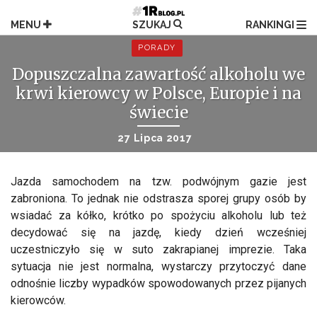
Przejdź
do
MENU
SZUKAJ
RANKINGI
treści
PORADY
Dopuszczalna zawartość alkoholu we
krwi kierowcy w Polsce, Europie i na
świecie
27 Lipca 2017
Jazda samochodem na tzw. podwójnym gazie jest
zabroniona. To jednak nie odstrasza sporej grupy osób by
wsiadać za kółko, krótko po spożyciu alkoholu lub też
decydować się na jazdę, kiedy dzień wcześniej
uczestniczyło się w suto zakrapianej imprezie. Taka
sytuacja nie jest normalna, wystarczy przytoczyć dane
odnośnie liczby wypadków spowodowanych przez pijanych
kierowców.