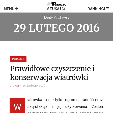
Przejdź
do
MENU
SZUKAJ
RANKINGI
treści
Daily Archives
29 LUTEGO 2016
PORADY
Prawidłowe czyszczenie i
konserwacja wiatrówki
1rblog
29 Lutego 2016
iatrówka to nie tylko ogromna radość oraz
W
satysfakcja z jej użytkowania. Żaden