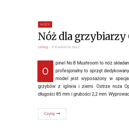
NOŻE
Nóż dla grzybiarz
1rblog
6 Kwietnia 2017
pinel No.8 Mushroom to nóż składan
O
profesjonalny to sprzęt dedykowan
model jest wyposażony w specja
grzybów z igliwia i ziemi. Ostrze noża O
długości 85 mm i grubości 2,2 mm. Wyprowa
Czytaj