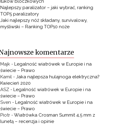
łuków bloczkowych
Najlepszy paralizator – jaki wybrać, ranking
TOP5 paralizatory
Jaki najlepszy nóż składany, survivalowy,
myśliwski – Ranking TOP10 noże
Najnowsze komentarze
Majk
-
Legalność wiatrówek w Europie i na
świecie – Prawo
Kamil
-
Jaka najlepsza hulajnoga elektryczna?
Kwiecień 2020
ASZ
-
Legalność wiatrówek w Europie i na
świecie – Prawo
Sven
-
Legalność wiatrówek w Europie i na
świecie – Prawo
Piotr
-
Wiatrówka Crosman Summit 4,5 mm z
lunetą – recenzja i opinie