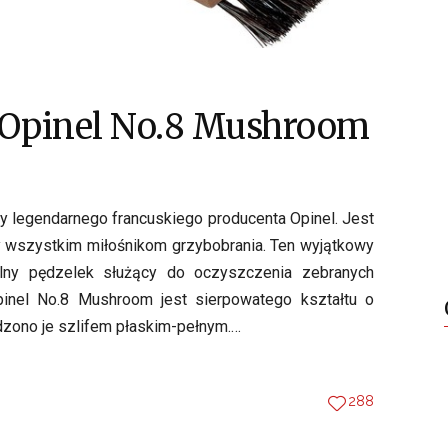
y Opinel No.8 Mushroom
y legendarnego francuskiego producenta Opinel. Jest
y wszystkim miłośnikom grzybobrania. Ten wyjątkowy
lny pędzelek służący do oczyszczenia zebranych
pinel No.8 Mushroom jest sierpowatego kształtu o
dzono je szlifem płaskim-pełnym.…
288