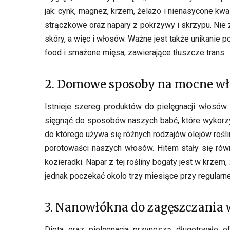
jak: cynk, magnez, krzem, żelazo i nienasycone kwas
strączkowe oraz napary z pokrzywy i skrzypu. Nie 
skóry, a więc i włosów. Ważne jest także unikanie p
food i smażone mięsa, zawierające tłuszcze trans.
2. Domowe sposoby na mocne wł
Istnieje szereg produktów do pielęgnacji włosów 
sięgnąć do sposobów naszych babć, które wykorzys
do którego używa się różnych rodzajów olejów rośl
porotowaści naszych włosów. Hitem stały się równ
kozieradki. Napar z tej rośliny bogaty jest w krze
jednak poczekać około trzy miesiące przy regularnej
3. Nanowłókna do zagęszczania
Dieta oraz pielęgnacja przynoszą długotrwałe e