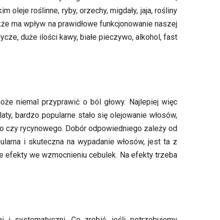
leje roślinne, ryby, orzechy, migdały, jaja, rośliny
także ma wpływ na prawidłowe funkcjonowanie naszej
cze, duże ilości kawy, białe pieczywo, alkohol, fast
oże niemal przyprawić o ból głowy. Najlepiej więc
ty, bardzo popularne stało się olejowanie włosów,
nego czy rycynowego. Dobór odpowiedniego zależy od
ularna i skuteczna na wypadanie włosów, jest ta z
rne efekty we wzmocnieniu cebulek. Na efekty trzeba
 i systematyczni. Co zrobić, jeśli potrzebujemy