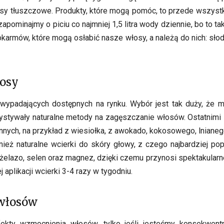
y tłuszczowe. Produkty, które mogą pomóc, to przede wszystkim o
zapominajmy o piciu co najmniej 1,5 litra wody dziennie, bo to 
okarmów, które mogą osłabić nasze włosy, a należą do nich: słody
osy
wypadających dostępnych na rynku. Wybór jest tak duży, że m
tywały naturalne metody na zagęszczanie włosów. Ostatnimi la
innych, na przykład z wiesiołka, z awokado, kokosowego, lnia
ież naturalne wcierki do skóry głowy, z czego najbardziej pop
m, żelazo, selen oraz magnez, dzięki czemu przynosi spektakula
 aplikacji wcierki 3-4 razy w tygodniu.
 włosów
fekty wzmocnienia włosów, tylko jeśli jesteśmy konsekwentni