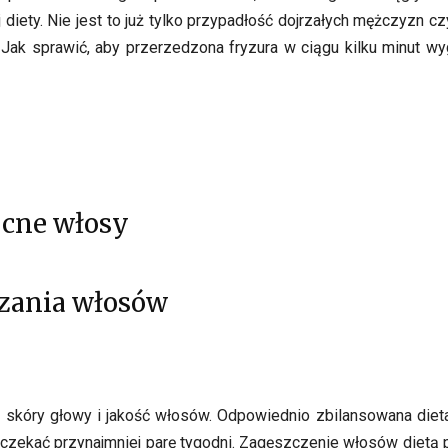
diety. Nie jest to już tylko przypadłość dojrzałych mężczyzn c
k sprawić, aby przerzedzona fryzura w ciągu kilku minut wyg
cne włosy
zania włosów
 skóry głowy i jakość włosów. Odpowiednio zbilansowana die
poczekać przynajmniej parę tygodni. Zagęszczenie włosów dietą