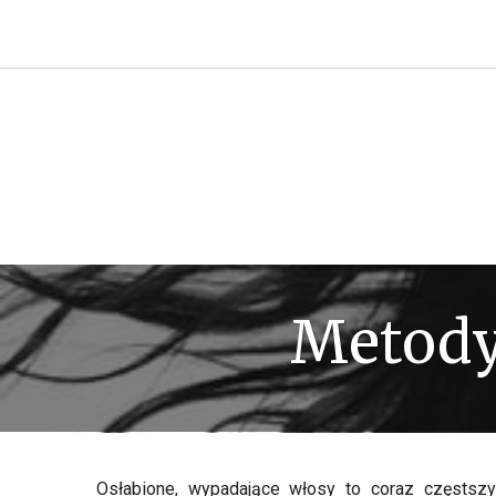
Przejdź
do
treści
Metody
Osłabione, wypadające włosy to coraz częstszy