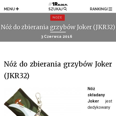
Przejdź
do
MENU
SZUKAJ
RANKINGI
treści
NOŻE
Nóż do zbierania grzybów Joker (JKR32)
3 Czerwca 2016
Nóż do zbierania grzybów Joker
(JKR32)
Nóż
składany
Joker
jest
dedykowany