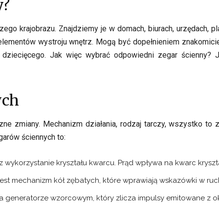
y?
ego krajobrazu. Znajdziemy je w domach, biurach, urzędach, pl
 z elementów wystroju wnętrz. Mogą być dopełnieniem znakomic
dziecięcego. Jak więc wybrać odpowiedni zegar ścienny? Ja
ych
czne zmiany. Mechanizm działania, rodzaj tarczy, wszystko to 
garów ściennych to:
ez wykorzystanie kryształu kwarcu. Prąd wpływa na kwarc kryszta
jest mechanizm kół zębatych, które wprawiają wskazówki w ruc
na generatorze wzorcowym, który zlicza impulsy emitowane z ok