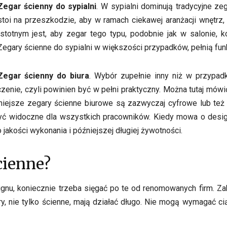
Zegar ścienny do sypialni
. W sypialni dominują tradycyjne ze
stoi na przeszkodzie, aby w ramach ciekawej aranżacji wnętrz, 
Istotnym jest, aby zegar tego typu, podobnie jak w salonie,
Zegary ścienne do sypialni w większości przypadków, pełnią fun
Zegar ścienny do biura
. Wybór zupełnie inny niż w przypa
zenie, czyli powinien być w pełni praktyczny. Można tutaj mówić
iejsze zegary ścienne biurowe są zazwyczaj cyfrowe lub też 
być widoczne dla wszystkich pracowników. Kiedy mowa o design
jakości wykonania i późniejszej długiej żywotności.
cienne?
ignu, koniecznie trzeba sięgać po te od renomowanych firm. Z
y, nie tylko ścienne, mają działać długo. Nie mogą wymagać cią