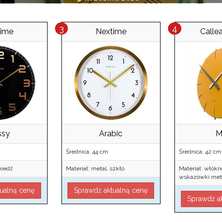
time
Nextime
Calle
ssy
Arabic
M
Średnica: 44 cm
Średnica: 42 cm
miedź
Materiał: metal, szkło
Materiał: włók
wskazówki met
ualną cenę
Sprawdź aktualną cenę
Sprawdź a