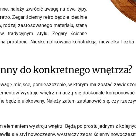
enne, należy zwrócić uwagę na dwa typy.
tro. Zegar ścienny retro będzie idealnie
y, rodzaj zastosowanego materiału, staną
w tradycyjnym stylu. Zegary ścienne
 na prostocie. Nieskomplikowana konstrukcja, niewielka licz
enny do konkretnego wnętrza?
 uwagę miejsce, pomieszczenie, w którym ma zostać zawieszo
 elementów wystroju wnętrz i muszą się doskonale komponować
zie będzie ulokowany. Należy zatem zastanowić się, czy rzecz
 elementem wystroju wnętrz. Będą po prostu jednym z kolejnyc
przewija się styl nowoczesny, wystarczy zegar ścienny nowoczesn