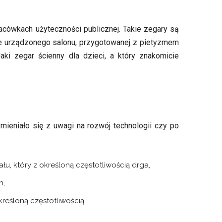
acówkach użyteczności publicznej. Takie zegary są
ie urządzonego salonu, przygotowanej z pietyzmem
ki zegar ścienny dla dzieci, a który znakomicie
zmieniało się z uwagi na rozwój technologii czy po
łu, który z określoną częstotliwością drga,
h,
reśloną częstotliwością.