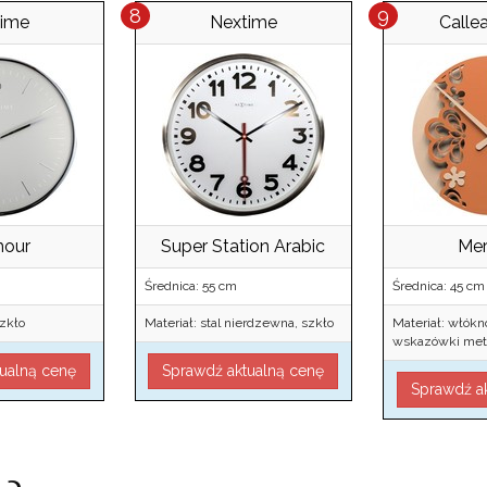
time
Nextime
Calle
mour
Super Station Arabic
Mer
Średnica: 55 cm
Średnica: 45 cm
szkło
Materiał: stal nierdzewna, szkło
Materiał: włók
wskazówki met
ualną cenę
Sprawdź aktualną cenę
Sprawdź a