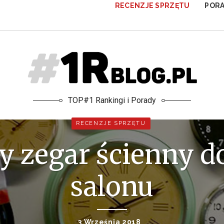
RECENZJE SPRZĘTU
POR
TOP#1 Rankingi i Porady
RECENZJE SPRZĘTU
 zegar ścienny do
salonu
3 Września 2018