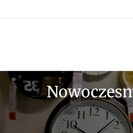
Przejdź
do
treści
Nowoczesny