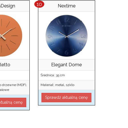
aDesign
Nextime
letto
Elegant Dome
Średnica: 35 cm
no drzewne (MDF),
Materiał: metal, szkło
alowe
Sprawdź aktualną cenę
ktualną cenę