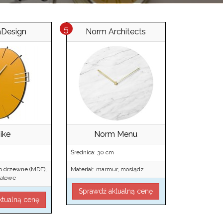
aDesign
Norm Architects
ike
Norm Menu
Średnica: 30 cm
no drzewne (MDF),
Materiał: marmur, mosiądz
alowe
Sprawdź aktualną cenę
ktualną cenę