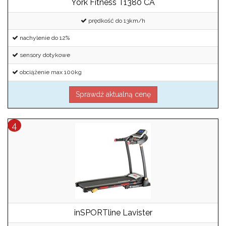
York Fitness T1380 CA
prędkość do 13km/h
nachylenie do 12%
sensory dotykowe
obciążenie max 100kg
Sprawdź aktualną cenę
inSPORTline Lavister