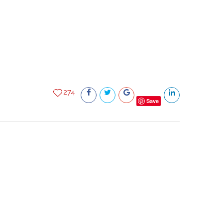
274
Save