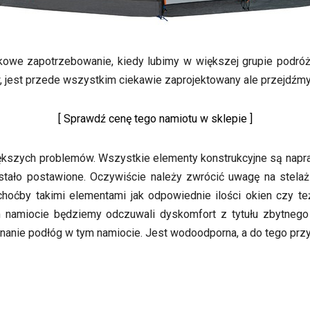
kowe zapotrzebowanie, kiedy lubimy w większej grupie podró
 jest przede wszystkim ciekawie zaprojektowany ale przejdźmy 
[ Sprawdź cenę tego namiotu w sklepie ]
kszych problemów. Wszystkie elementy konstrukcyjne są napra
ostało postawione. Oczywiście należy zwrócić uwagę na stela
choćby takimi elementami jak odpowiednie ilości okien czy t
 namiocie będziemy odczuwali dyskomfort z tytułu zbytnego n
onanie podłóg w tym namiocie. Jest wodoodporna, a do tego p