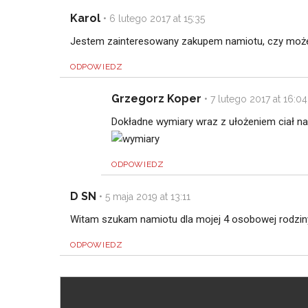
Karol
•
6 lutego 2017 at 15:35
Jestem zainteresowany zakupem namiotu, czy może m
ODPOWIEDZ
Grzegorz Koper
•
7 lutego 2017 at 16:04
Dokładne wymiary wraz z ułożeniem ciał na
ODPOWIEDZ
D SN
•
5 maja 2019 at 13:11
Witam szukam namiotu dla mojej 4 osobowej rodz
ODPOWIEDZ