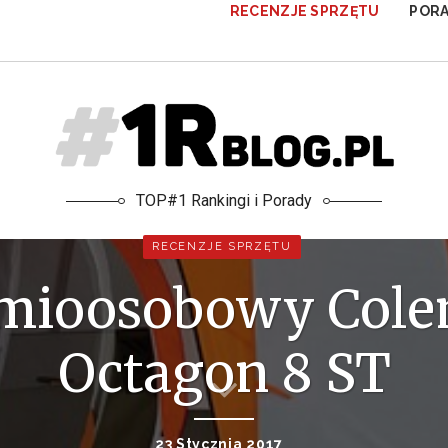
RECENZJE SPRZĘTU
POR
TOP#1 Rankingi i Porady
RECENZJE SPRZĘTU
mioosobowy Cole
Octagon 8 ST
23 Stycznia 2017