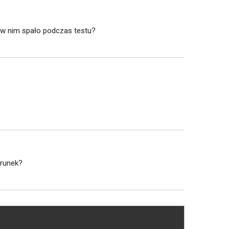
 w nim spało podczas testu?
erunek?