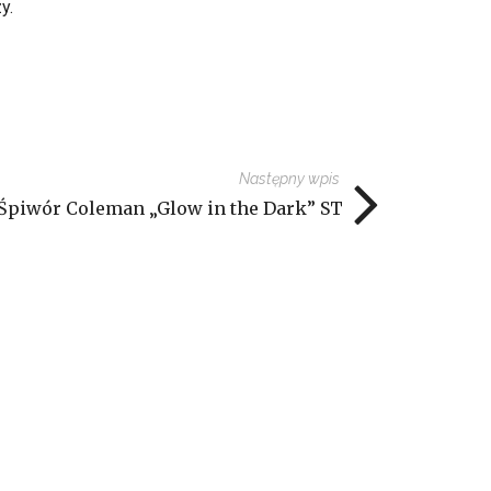
y.
Następny wpis
Śpiwór Coleman „Glow in the Dark” ST