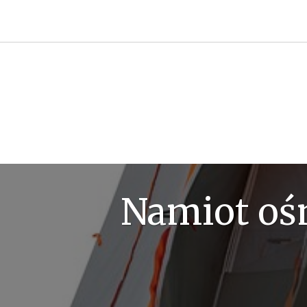
Przejdź
do
treści
Namiot oś