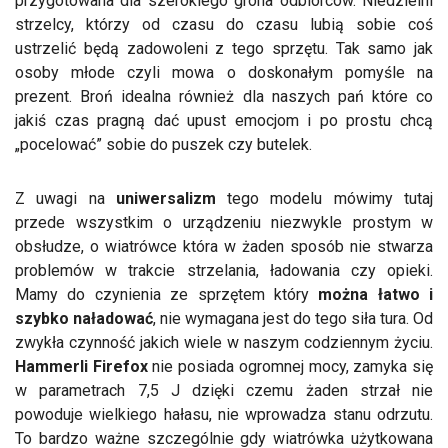
przygotowana dla szerokiego grona odbiorców. Niedzielni
strzelcy, którzy od czasu do czasu lubią sobie coś
ustrzelić będą zadowoleni z tego sprzętu. Tak samo jak
osoby młode czyli mowa o doskonałym pomyśle na
prezent. Broń idealna również dla naszych pań które co
jakiś czas pragną dać upust emocjom i po prostu chcą
„pocelować” sobie do puszek czy butelek.
Z uwagi na
uniwersalizm
tego modelu mówimy tutaj
przede wszystkim o urządzeniu niezwykle prostym w
obsłudze, o wiatrówce która w żaden sposób nie stwarza
problemów w trakcie strzelania, ładowania czy opieki.
Mamy do czynienia ze sprzętem który
można łatwo i
szybko naładować
, nie wymagana jest do tego siła tura. Od
zwykła czynność jakich wiele w naszym codziennym życiu.
Hammerli Firefox
nie posiada ogromnej mocy, zamyka się
w parametrach 7,5 J dzięki czemu żaden strzał nie
powoduje wielkiego hałasu, nie wprowadza stanu odrzutu.
To bardzo ważne szczególnie gdy wiatrówka użytkowana