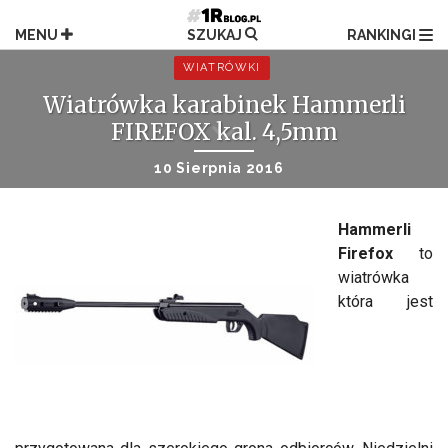
Przejdź
do
MENU
SZUKAJ
RANKINGI
treści
WIATRÓWKI
Wiatrówka karabinek Hammerli
FIREFOX kal. 4,5mm
10 Sierpnia 2016
Hammerli
Firefox
to
wiatrówka
która jest