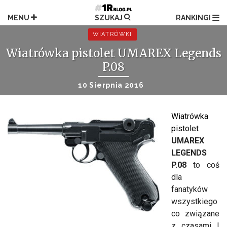
Przejdź
do
MENU
SZUKAJ
RANKINGI
treści
WIATRÓWKI
Wiatrówka pistolet UMAREX Legends
P.08
10 Sierpnia 2016
Wiatrówka
pistolet
UMAREX
LEGENDS
P.08
to coś
dla
fanatyków
wszystkiego
co związane
z czasami I