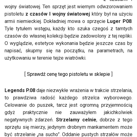
wojny światowej. Ten sprzęt jest wiernym odwzorowaniem
pistoletu
z czasów I wojny światowej
który był na użyciu
armii niemieckiej. Dokładniej mowa o sprzęcie
Luger P08
.
Tyle tytułem wstępu, każdy kto szuka czegoś z tamtych
czasów do własnej kolekcji będzie zadowolony z tej repliki.
O wyglądzie, estetyce wykonania będzie jeszcze czas by
napisać, skupmy się na początku, na parametrach, na
użytkowaniu w terenie tejże wiatrówki.
[
Sprawdź cenę tego pistoletu w sklepie
]
Legends P.08
daje niezwykłe wrażenia w trakcie strzelania,
to prawdziwa radość każdego strzelca wyborowego.
Celowanie do puszek, tarcz jest ogromną przyjemnością
gdyż praktycznie nie zauważyłem jakichkolwiek
negatywnych zdarzeń.
Strzelamy celnie
, dobrze z tego
sprzętu się mierzy, jedynym drobnym mankamentem może
być strzelanie „na sucho”. Oddanie pustych strzałów może