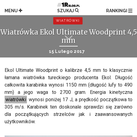
Przejdź
do
MENU
SZUKAJ
RANKINGI
treści
WIATRÓWKI
Wiatrówka Ekol Ultimate Woodprint 4,5
mm
15 Lutego 2017
Ekol Ultimate Woodprint o kalibrze 4,5 mm to klasycznie
łamana wiatrówka tureckiego producenta Ekol. Długość
całkowita karabinka wynosi 1150 mm (długość lufy to 490
mm) a jego waga to 2700 gram. Energia kinetyczna
wiatrówki
wynosi poniżej 17 J, a prędkość początkowa to
305 m/s. Karabinek ten doskonale sprawdzi się zarówno
dla początkujących strzelców jak i zaawansowanych
użytkowników.